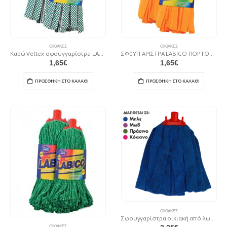
ΟΙΚΙΑΚΈΣ
ΟΙΚΙΑΚΈΣ
Καρώ Vettex σφουγγαρίστρa LABICO
ΣΦ0ΥΓΓΑΡΙΣΤΡΑ LABICO ΠΟΡΤΟΚΑΛΙ ΥΠΕΡΑΠΟΡΡΟΦΗΤΙΚH ΒΙΣΚΟΖΙ
1,65
€
1,65
€
ΠΡΟΣΘΉΚΗ ΣΤΟ ΚΑΛΆΘΙ
ΠΡΟΣΘΉΚΗ ΣΤΟ ΚΑΛΆΘΙ
ΟΙΚΙΑΚΈΣ
Σφουγγαρίστρα οικιακή από λωρίδες ενισχυµένης µκροφίµπρας 185 gr
ΟΙΚΙΑΚΈΣ