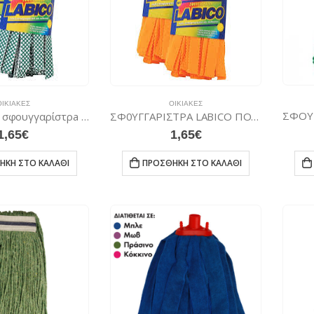
ΟΙΚΙΑΚΈΣ
ΟΙΚΙΑΚΈΣ
Καρώ Vettex σφουγγαρίστρa LABICO
ΣΦ0ΥΓΓΑΡΙΣΤΡΑ LABICO ΠΟΡΤΟΚΑΛΙ ΥΠΕΡΑΠΟΡΡΟΦΗΤΙΚH ΒΙΣΚΟΖΙ
1,65
€
1,65
€
ΉΚΗ ΣΤΟ ΚΑΛΆΘΙ
ΠΡΟΣΘΉΚΗ ΣΤΟ ΚΑΛΆΘΙ