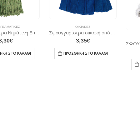
ΓΕΛΜΑΤΙΚΈΣ
ΟΙΚΙΑΚΈΣ
Σφουγγαρίστρα Νημάτινη Επαγγελµατική 400 gr
Σφουγγαρίστρα οικιακή από λωρίδες ενισχυµένης µκροφίµπρας 185 gr
3,30
€
3,35
€
ΉΚΗ ΣΤΟ ΚΑΛΆΘΙ
ΠΡΟΣΘΉΚΗ ΣΤΟ ΚΑΛΆΘΙ