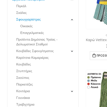
Πιγκάλ
Σκάλες
Σφουγγαρίστρες
Οικιακές
Επαγγελματικές
Προϊόντα Δημόσιας Υγείας -
Δολωματικοί Σταθμοί
Κουβάδες Σφουγ/σματος
ΠΡΟΣΘ
Καρότσια Καμαριέρας
Κουβάδες
Στυπτήρες
Σκούπες
Παρκετέζες
Κοντάρια
Γουνάκια
Τραβιχτήρια