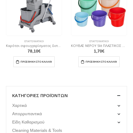
ΕΠΑΓΓΕΛΜΑΤΙΚΟΊ
ΕΠΑΓΓΕΛΜΑΤΙΚΟΊ
Καρότσι σφουγγαρίσματος διπλό πλαστικό 25L+25 L ΚΣ05
ΚΟΥΒΑΣ ΝΕΡΟΥ 5lit ΠΛΑΣΤΙΚΟΣ ΜΕ ΧΕΡΟΥΛΙ 23x19cm
78,10
€
1,70
€
ΠΡΟΣΘΉΚΗ ΣΤΟ ΚΑΛΆΘΙ
ΠΡΟΣΘΉΚΗ ΣΤΟ ΚΑΛΆΘΙ
ΚΑΤΗΓΟΡΊΕΣ ΠΡΟΪΌΝΤΩΝ
Χαρτικά
Απορρυπαντικά
Είδη Καθαρισμού
Cleaning Materials & Tools