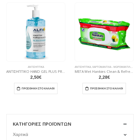
ΑΝΤΙΣΗΠΤΙΚΆ
ΑΝΤΙΣΗΠΤΙΚΆ
,
ΧΑΡΤΟΜΆΝΤΙΛΑ - ΜΩΡΟΜΆΝΤΙΛΑ
,
ΔΙΆΦ
ΑΝΤΙΣΗΠΤΙΚΟ HAND GEL PLUS PROTECT 500ml
ΜΕΓΑ Wet Hankies Clean & Refresh Antibacterial 72τμχ
2,50
€
2,28
€
ΠΡΟΣΘΉΚΗ ΣΤΟ ΚΑΛΆΘΙ
ΠΡΟΣΘΉΚΗ ΣΤΟ ΚΑΛΆΘΙ
ΚΑΤΗΓΟΡΊΕΣ ΠΡΟΪΌΝΤΩΝ
Χαρτικά