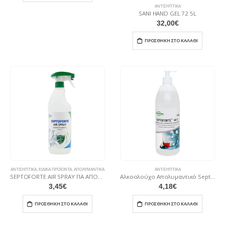
ΑΝΤΙΣΗΠΤΙΚΆ
SANI HAND GEL 72 5L
32,00
€
ΠΡΟΣΘΉΚΗ ΣΤΟ ΚΑΛΆΘΙ
ΑΝΤΙΣΗΠΤΙΚΆ
,
ΕΙΔΙΚΆ ΠΡΟΪΌΝΤΑ
,
ΑΠΟΛΥΜΑΝΤΙΚΆ
ΑΝΤΙΣΗΠΤΙΚΆ
SEPTOFORTE AIR SPRAY ΓΙΑ ΑΠΟΛΥΜΑΝΣΗ ΚΑΙ ΕΞΥΓΙΑΝΣΗ ΕΠΙΦΑΝΕΙΩΝ & ΥΦΑΣΜΑΤΩΝ 1Lt ΨΕΚΑΣΤΗΡΙ
Αλκοολούχο Aπολυμαντικό Septoforte Hand 40s 1Lt. με Αντλία
3,45
€
4,18
€
ΠΡΟΣΘΉΚΗ ΣΤΟ ΚΑΛΆΘΙ
ΠΡΟΣΘΉΚΗ ΣΤΟ ΚΑΛΆΘΙ