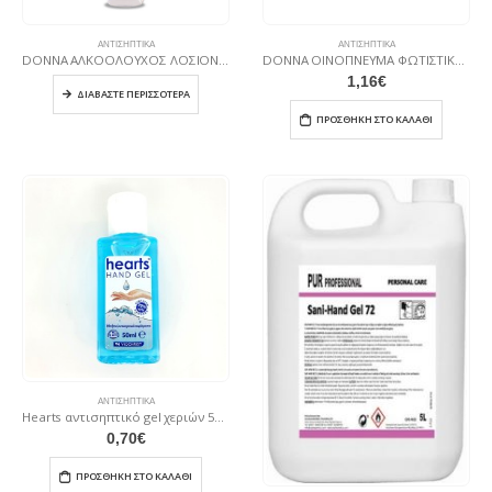
ΑΝΤΙΣΗΠΤΙΚΆ
ΑΝΤΙΣΗΠΤΙΚΆ
DONNA ΑΛΚΟΟΛΟΥΧΟΣ ΛΟΣΙΟΝ 430ml 93ο
DONNA ΟΙΝΟΠΝΕΥΜΑ ΦΩΤΙΣΤΙΚΟ 430ML 93o
1,16
€
ΔΙΑΒΆΣΤΕ ΠΕΡΙΣΣΌΤΕΡΑ
ΠΡΟΣΘΉΚΗ ΣΤΟ ΚΑΛΆΘΙ
ΑΝΤΙΣΗΠΤΙΚΆ
Hearts αντισηπτικό gel χεριών 50 ml
0,70
€
ΠΡΟΣΘΉΚΗ ΣΤΟ ΚΑΛΆΘΙ